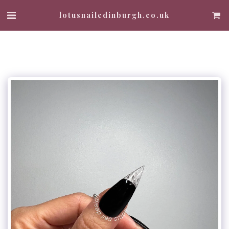
lotusnailedinburgh.co.uk